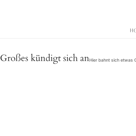
H
Großes kündigt sich an
Hier bahnt sich etwas G