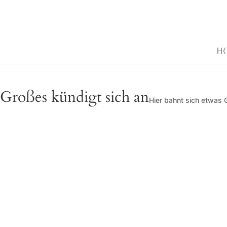
H
Großes kündigt sich an
Hier bahnt sich etwas G