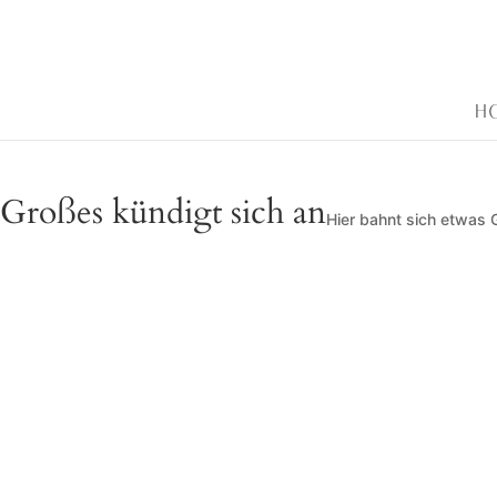
H
Großes kündigt sich an
Hier bahnt sich etwas G