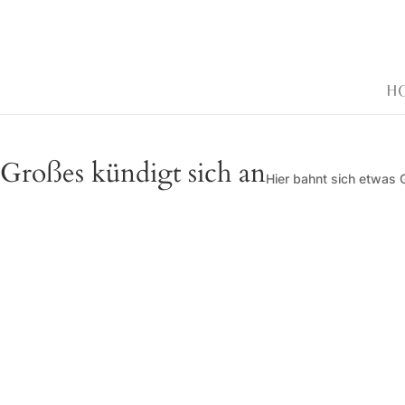
H
Großes kündigt sich an
Hier bahnt sich etwas G