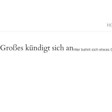
H
Großes kündigt sich an
Hier bahnt sich etwas G